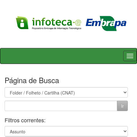
Skip
navigation
Página de Busca
Filtros correntes: