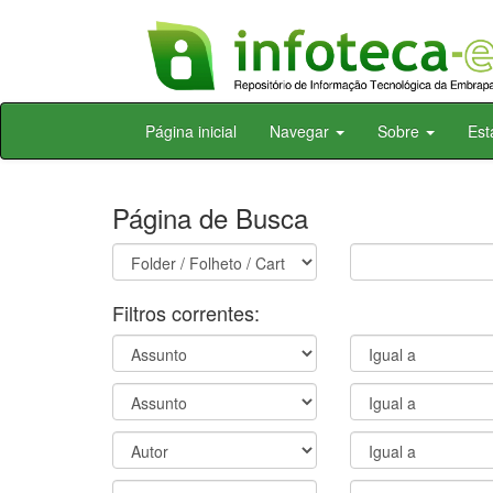
Skip
Página inicial
Navegar
Sobre
Est
navigation
Página de Busca
Filtros correntes: