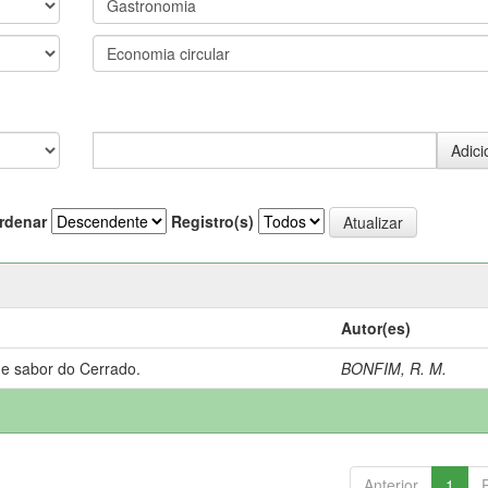
rdenar
Registro(s)
Autor(es)
 e sabor do Cerrado.
BONFIM, R. M.
Anterior
1