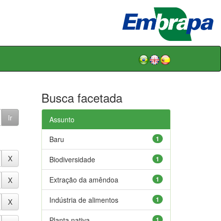
Busca facetada
Assunto
Baru
1
Biodiversidade
1
Extração da amêndoa
1
Indústria de alimentos
1
Planta nativa
1