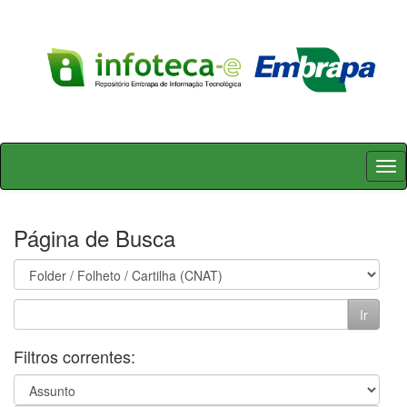
Skip
navigation
Página de Busca
Filtros correntes: