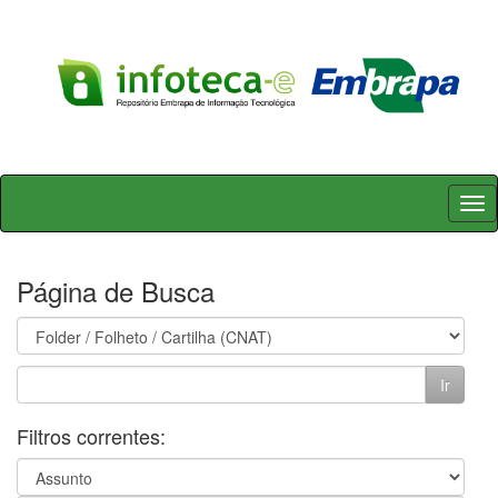
Skip
navigation
Página de Busca
Filtros correntes: