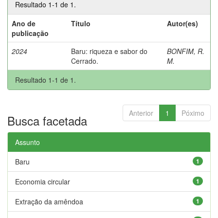
Resultado 1-1 de 1.
Ano de
Título
Autor(es)
publicação
2024
Baru: riqueza e sabor do
BONFIM, R.
Cerrado.
M.
Resultado 1-1 de 1.
Anterior
1
Póximo
Busca facetada
Assunto
Baru
1
Economia circular
1
Extração da amêndoa
1