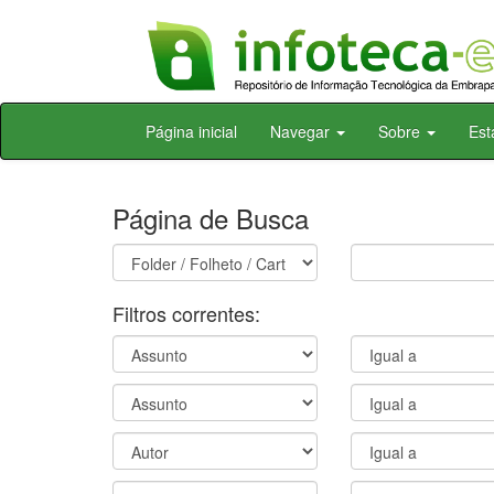
Skip
Página inicial
Navegar
Sobre
Est
navigation
Página de Busca
Filtros correntes: