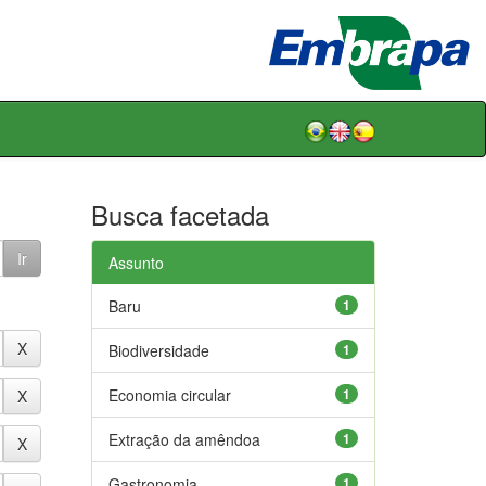
Busca facetada
Assunto
Baru
1
Biodiversidade
1
Economia circular
1
Extração da amêndoa
1
Gastronomia
1