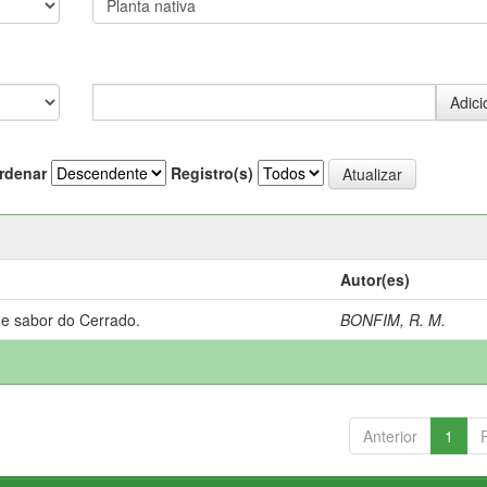
rdenar
Registro(s)
Autor(es)
 e sabor do Cerrado.
BONFIM, R. M.
Anterior
1