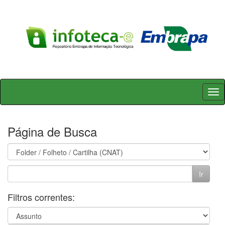
Skip
navigation
Página de Busca
Filtros correntes: