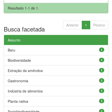
Resultado 1-1 de 1.
Anterior
1
Póximo
Busca facetada
Assunto
Baru
1
Biodiversidade
1
Extração da amêndoa
1
Gastronomia
1
Indústria de alimentos
1
Planta nativa
1
Sociobiodiversidade
1