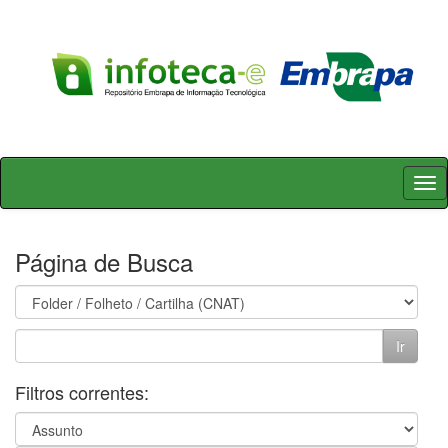
Skip
navigation
Página de Busca
Filtros correntes: