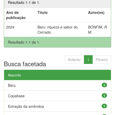
Resultado 1-1 de 1.
Ano de
Título
Autor(es)
publicação
2024
Baru: riqueza e sabor do
BONFIM, R.
Cerrado.
M.
Resultado 1-1 de 1.
Anterior
1
Póximo
Busca facetada
Assunto
Baru
1
Copabase
1
Extração da amêndoa
1