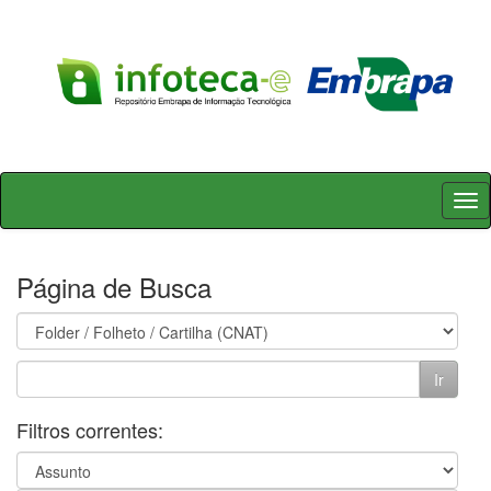
Skip
navigation
Página de Busca
Filtros correntes: