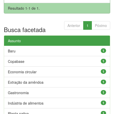
Resultado 1-1 de 1.
Anterior
1
Póximo
Busca facetada
Assunto
Baru
1
Copabase
1
Economia circular
1
Extração da amêndoa
1
Gastronomia
1
Indústria de alimentos
1
Planta nativa
1