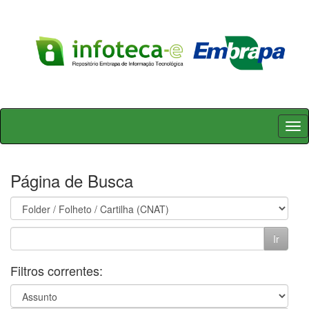
Skip
navigation
Página de Busca
Filtros correntes: