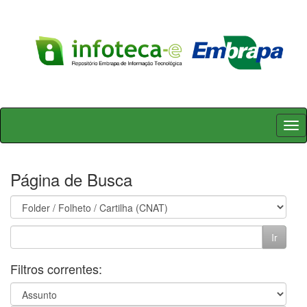
Skip
navigation
Página de Busca
Filtros correntes: