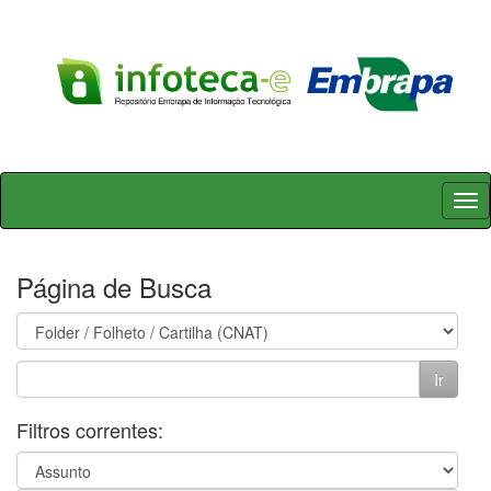
Skip
navigation
Página de Busca
Filtros correntes: