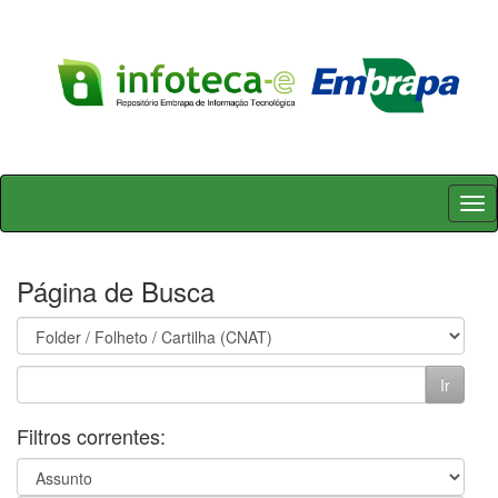
Skip
navigation
Página de Busca
Filtros correntes: