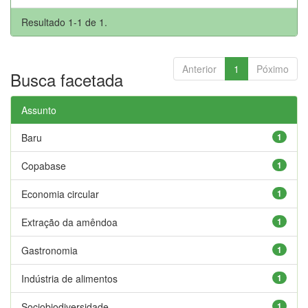
Resultado 1-1 de 1.
Anterior
1
Póximo
Busca facetada
Assunto
Baru
1
Copabase
1
Economia circular
1
Extração da amêndoa
1
Gastronomia
1
Indústria de alimentos
1
Sociobiodiversidade
1