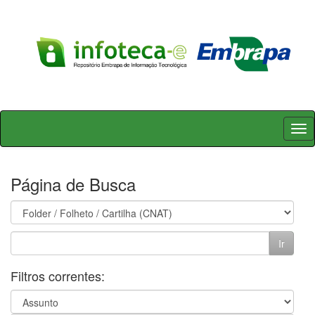
Skip
navigation
Página de Busca
Filtros correntes: