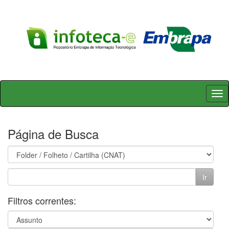
Skip
navigation
Página de Busca
Filtros correntes: