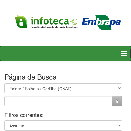
Skip
navigation
Página de Busca
Filtros correntes: