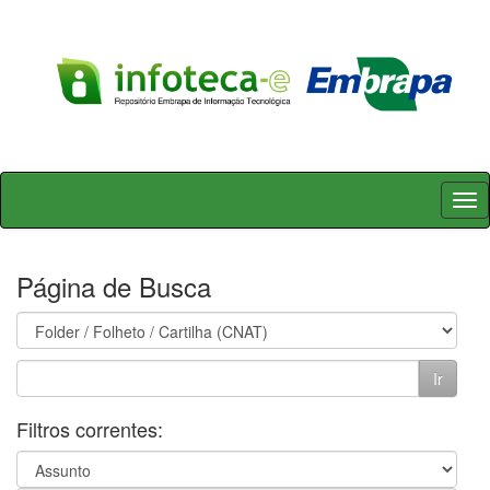
Skip
navigation
Página de Busca
Filtros correntes: