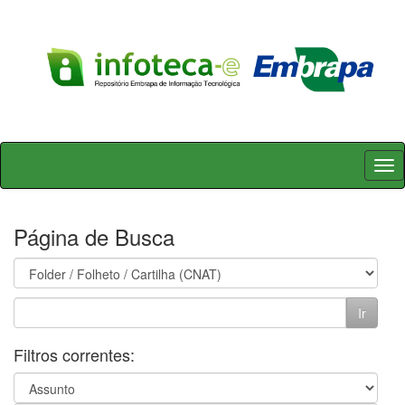
Skip
navigation
Página de Busca
Filtros correntes: