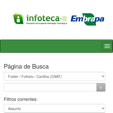
Skip
navigation
Página de Busca
Filtros correntes: