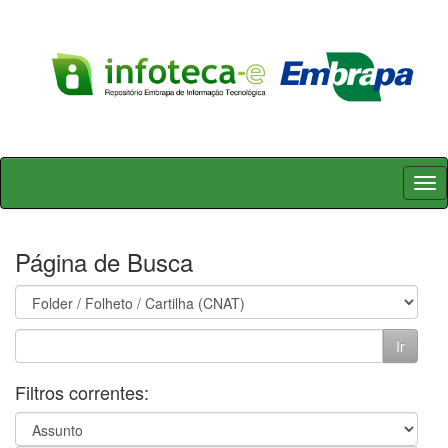
Skip
navigation
Página de Busca
Filtros correntes: