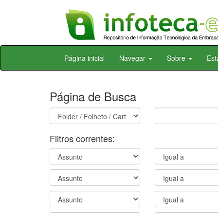
Skip
Página inicial
Navegar
Sobre
Est
navigation
Página de Busca
Filtros correntes: