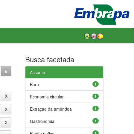
Busca facetada
Assunto
Baru
1
Economia circular
1
Extração da amêndoa
1
Gastronomia
1
Planta nativa
1