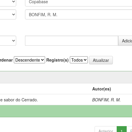
rdenar
Registro(s)
Autor(es)
 e sabor do Cerrado.
BONFIM, R. M.
Anterior
1