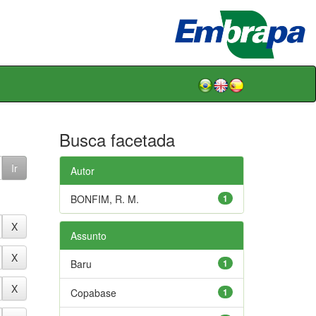
Busca facetada
Autor
BONFIM, R. M.
1
Assunto
Baru
1
Copabase
1