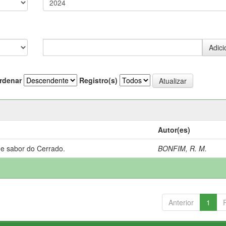
rdenar
Registro(s)
Autor(es)
 e sabor do Cerrado.
BONFIM, R. M.
Anterior
1