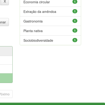
Economia circular
1
Extração da amêndoa
1
Gastronomia
1
Planta nativa
1
Sociobiodiversidade
1
Póximo