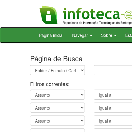
Skip
Página inicial
Navegar
Sobre
Est
navigation
Página de Busca
Filtros correntes: