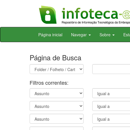
Skip
Página inicial
Navegar
Sobre
Est
navigation
Página de Busca
Filtros correntes: