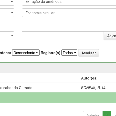
rdenar
Registro(s)
Autor(es)
 e sabor do Cerrado.
BONFIM, R. M.
Anterior
1