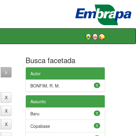
Busca facetada
Autor
BONFIM, R. M.
1
Assunto
Baru
1
Copabase
1