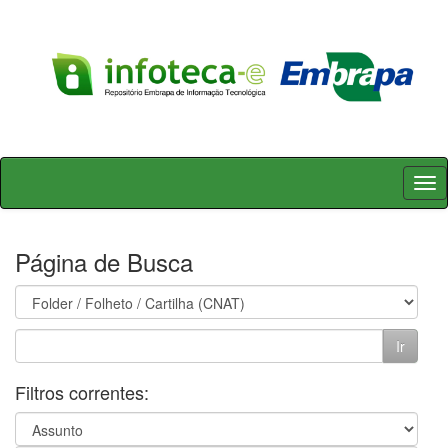
Skip
navigation
Página de Busca
Filtros correntes: