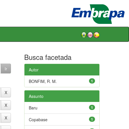
Busca facetada
Autor
BONFIM, R. M.
1
Assunto
Baru
1
Copabase
1