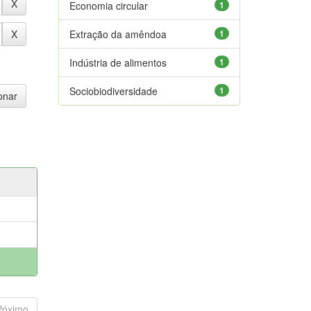
Economia circular
1
Extração da amêndoa
1
Indústria de alimentos
1
Sociobiodiversidade
1
Póximo