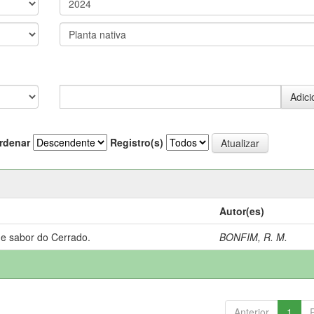
rdenar
Registro(s)
Autor(es)
 e sabor do Cerrado.
BONFIM, R. M.
Anterior
1