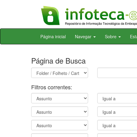
Skip
Página inicial
Navegar
Sobre
Est
navigation
Página de Busca
Filtros correntes: