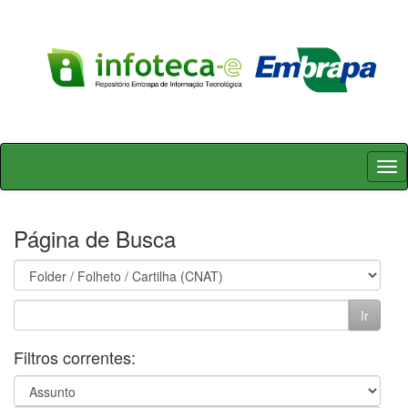
Skip
navigation
Página de Busca
Filtros correntes: