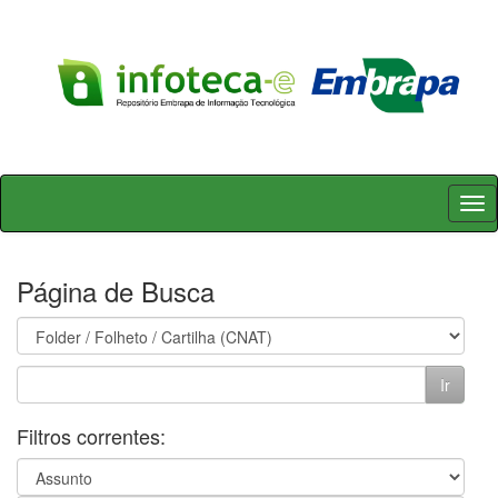
Skip
navigation
Página de Busca
Filtros correntes: