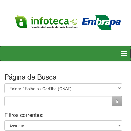
Skip
navigation
Página de Busca
Filtros correntes: