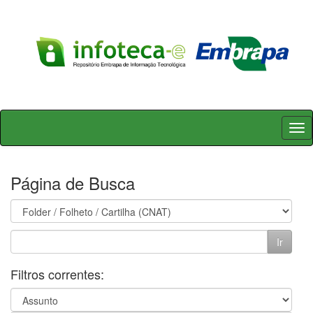
Skip
navigation
Página de Busca
Filtros correntes: