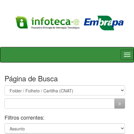
Skip
navigation
Página de Busca
Filtros correntes: