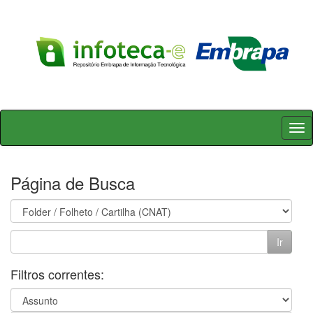
Skip
navigation
Página de Busca
Filtros correntes: