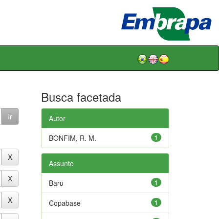
Busca facetada
Autor
BONFIM, R. M.
1
Assunto
Baru
1
Copabase
1