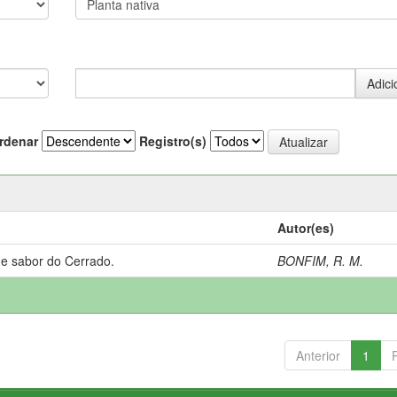
rdenar
Registro(s)
Autor(es)
 e sabor do Cerrado.
BONFIM, R. M.
Anterior
1