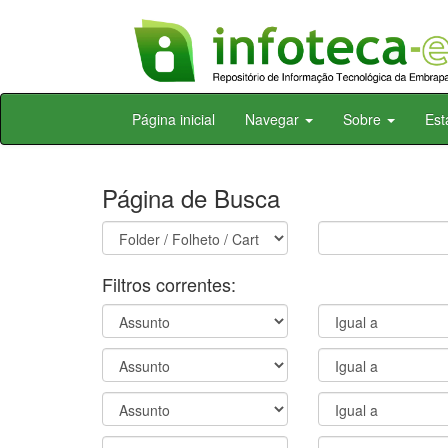
Skip
Página inicial
Navegar
Sobre
Est
navigation
Página de Busca
Filtros correntes: