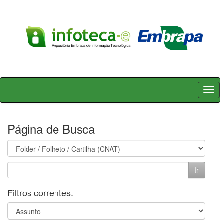
Skip
navigation
Página de Busca
Filtros correntes: