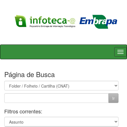
Skip
navigation
Página de Busca
Filtros correntes: