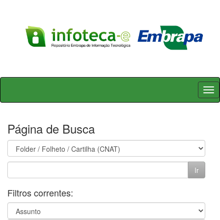
Skip
navigation
Página de Busca
Filtros correntes: