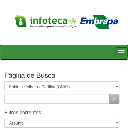
Skip
navigation
Página de Busca
Filtros correntes: