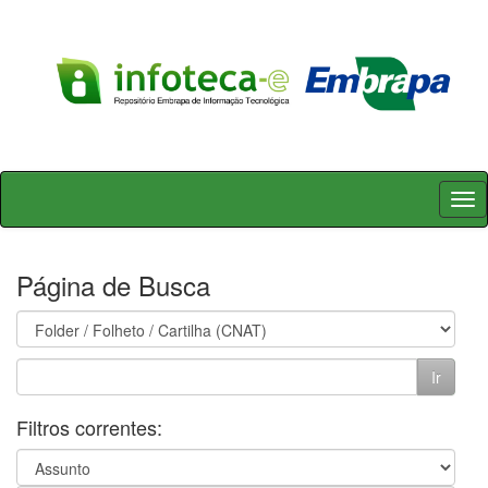
Skip
navigation
Página de Busca
Filtros correntes: