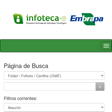
Skip
navigation
Página de Busca
Filtros correntes: