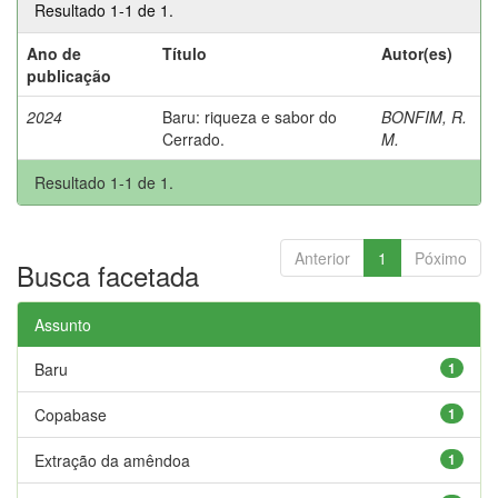
Resultado 1-1 de 1.
Ano de
Título
Autor(es)
publicação
2024
Baru: riqueza e sabor do
BONFIM, R.
Cerrado.
M.
Resultado 1-1 de 1.
Anterior
1
Póximo
Busca facetada
Assunto
Baru
1
Copabase
1
Extração da amêndoa
1