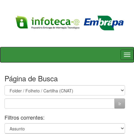
Skip
navigation
Página de Busca
Filtros correntes: