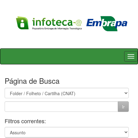
Skip
navigation
Página de Busca
Filtros correntes: