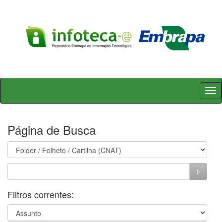
Skip
navigation
Página de Busca
Filtros correntes: