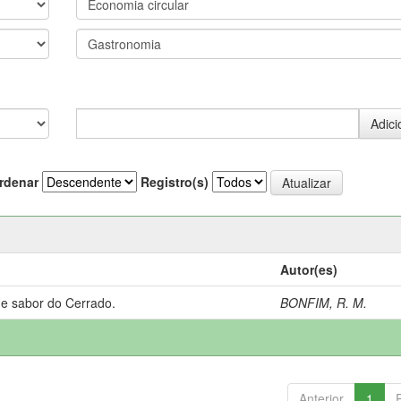
rdenar
Registro(s)
Autor(es)
 e sabor do Cerrado.
BONFIM, R. M.
Anterior
1