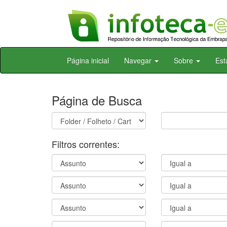
Skip
Página inicial
Navegar
Sobre
Est
navigation
Página de Busca
Filtros correntes: