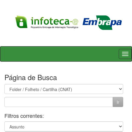
Skip
navigation
Página de Busca
Filtros correntes: