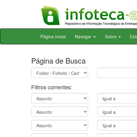
Skip
Página inicial
Navegar
Sobre
Est
navigation
Página de Busca
Filtros correntes: