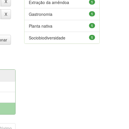
Extração da amêndoa
1
Gastronomia
1
Planta nativa
1
Sociobiodiversidade
1
Póximo