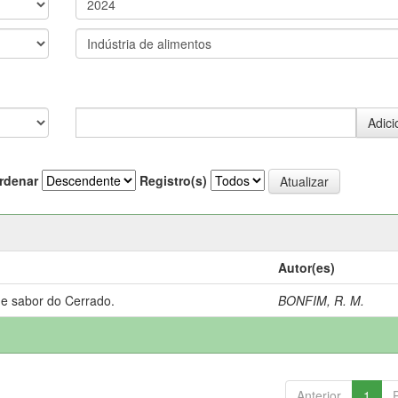
rdenar
Registro(s)
Autor(es)
 e sabor do Cerrado.
BONFIM, R. M.
Anterior
1