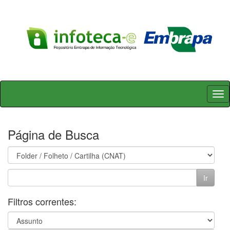
Skip
navigation
Página de Busca
Filtros correntes: