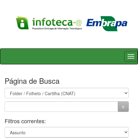
Skip
navigation
Página de Busca
Filtros correntes: