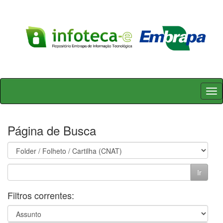
Skip
navigation
Página de Busca
Filtros correntes: