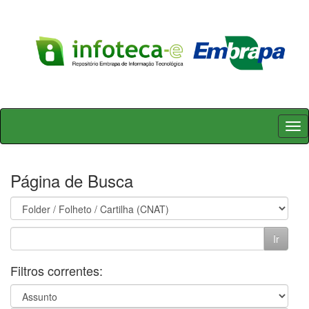
Skip
navigation
Página de Busca
Filtros correntes: