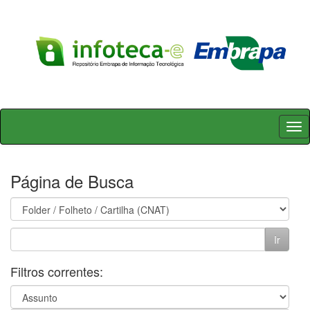
Skip
navigation
Página de Busca
Filtros correntes: