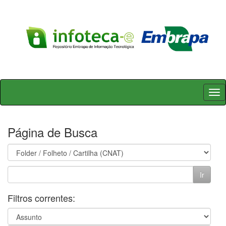
Skip
navigation
Página de Busca
Filtros correntes: