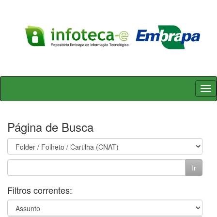
Skip
navigation
Página de Busca
Filtros correntes: